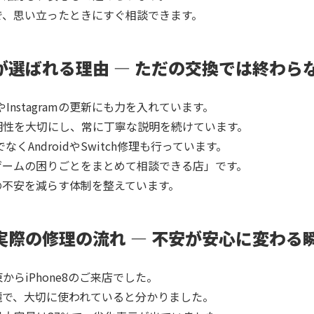
で、思い立ったときにすぐ相談できます。
が選ばれる理由 ― ただの交換では終わら
や
Instagram
の更新にも力を入れています。
明性を大切にし、常に丁寧な説明を続けています。
でなくAndroidやSwitch修理も行っています。
ゲームの困りごとをまとめて相談できる店」です。
の不安を減らす体制を整えています。
実際の修理の流れ ― 不安が安心に変わる
東から
iPhone8
のご来店でした。
麗で、大切に使われていると分かりました。