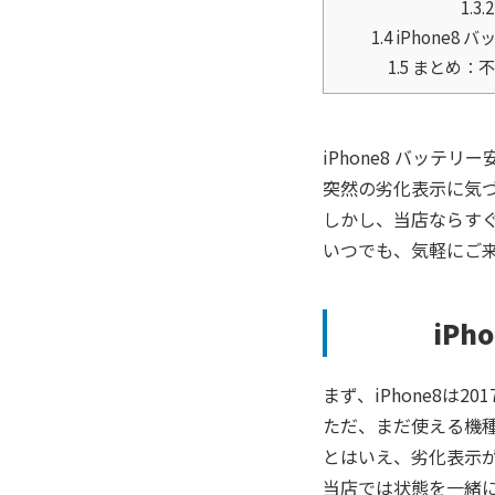
1.3.2
1.4
iPhone8
1.5
まとめ：不
iPhone8 バッテ
突然の劣化表示に気
しかし、当店ならす
いつでも、気軽にご
iP
まず、
iPhone8
は20
ただ、まだ使える機
とはいえ、劣化表示
当店では状態を一緒