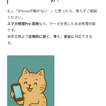
もし「iPhoneが動かない…」と思ったら、焦らずご相談
ください。
スマホ修理Pro 宮崎
なら、データを残したまま修理可能
です。
本体交換より
圧倒的に安く
、
早く
、
安全に
対応できま
す。