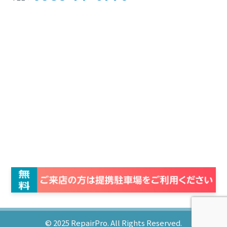
© 2025
RepairPro.
All Rights Reserved.